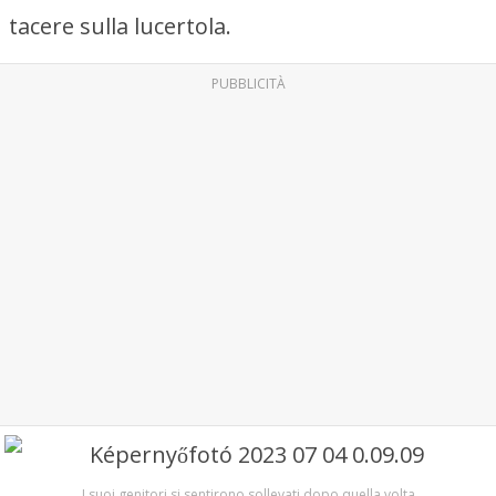
tacere sulla lucertola.
PUBBLICITÀ
I suoi genitori si sentirono sollevati dopo quella volta