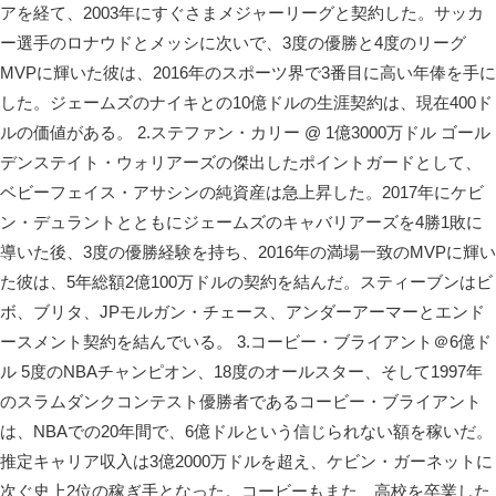
アを経て、2003年にすぐさまメジャーリーグと契約した。サッカ
ー選手のロナウドとメッシに次いで、3度の優勝と4度のリーグ
MVPに輝いた彼は、2016年のスポーツ界で3番目に高い年俸を手に
した。ジェームズのナイキとの10億ドルの生涯契約は、現在400ド
ルの価値がある。 2.ステファン・カリー @ 1億3000万ドル ゴール
デンステイト・ウォリアーズの傑出したポイントガードとして、
ベビーフェイス・アサシンの純資産は急上昇した。2017年にケビ
ン・デュラントとともにジェームズのキャバリアーズを4勝1敗に
導いた後、3度の優勝経験を持ち、2016年の満場一致のMVPに輝い
た彼は、5年総額2億100万ドルの契約を結んだ。スティーブンはビ
ボ、ブリタ、JPモルガン・チェース、アンダーアーマーとエンド
ースメント契約を結んでいる。 3.コービー・ブライアント＠6億ド
ル 5度のNBAチャンピオン、18度のオールスター、そして1997年
のスラムダンクコンテスト優勝者であるコービー・ブライアント
は、NBAでの20年間で、6億ドルという信じられない額を稼いだ。
推定キャリア収入は3億2000万ドルを超え、ケビン・ガーネットに
次ぐ史上2位の稼ぎ手となった。コービーもまた、高校を卒業した