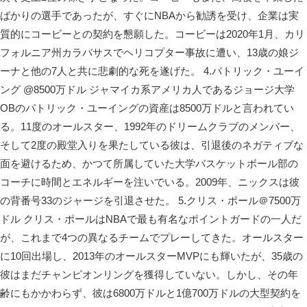
ばかりの選手であったが、すぐにNBAから勧誘を受け、企業は実
質的にコービーとの契約を懇願した。コービーは2020年1月、カリ
フォルニア州カラバサスでヘリコプター事故に遭い、13歳の娘ジ
ーナと他の7人と共に悲劇的な死を遂げた。 4.パトリック・ユーイ
ング @8500万ドル ジャマイカ系アメリカ人であるジョージ大学
OBのパトリック・ユーイングの資産は8500万ドルと言われてい
る。11度のオールスター、1992年のドリームクラブのメンバー、
そして2度の殿堂入りを果たしている彼は、引退後のネガティブな
面を避けるため、かつて所属していた大学バスケットボール部の
コーチに時間とエネルギーを注いでいる。2009年、ニックスは彼
の背番号33のジャージを引退させた。 5.クリス・ポール＠7500万
ドル クリス・ポールはNBAで最も有名なポイントガードの一人だ
が、これまで4つの異なるチームでプレーしてきた。オールスター
に10回出場し、2013年のオールスターMVPにも輝いたが、35歳の
彼はまだチャンピオンリングを獲得していない。しかし、その年
齢にもかかわらず、彼は6800万ドルと1億700万ドルの大型契約を