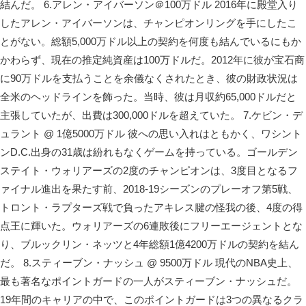
結んだ。 6.アレン・アイバーソン＠100万ドル 2016年に殿堂入り
したアレン・アイバーソンは、チャンピオンリングを手にしたこ
とがない。総額5,000万ドル以上の契約を何度も結んでいるにもか
かわらず、現在の推定純資産は100万ドルだ。2012年に彼が宝石商
に90万ドルを支払うことを余儀なくされたとき、彼の財政状況は
全米のヘッドラインを飾った。当時、彼は月収約65,000ドルだと
主張していたが、出費は300,000ドルを超えていた。 7.ケビン・デ
ュラント @ 1億5000万ドル 彼への思い入れはともかく、ワシント
ンD.C.出身の31歳は紛れもなくゲームを持っている。ゴールデン
ステイト・ウォリアーズの2度のチャンピオンは、3度目となるフ
ァイナル進出を果たす前、2018-19シーズンのプレーオフ第5戦、
トロント・ラプターズ戦で負ったアキレス腱の怪我の後、4度の得
点王に輝いた。ウォリアーズの6連敗後にフリーエージェントとな
り、ブルックリン・ネッツと4年総額1億4200万ドルの契約を結ん
だ。 8.スティーブン・ナッシュ @ 9500万ドル 現代のNBA史上、
最も著名なポイントガードの一人がスティーブン・ナッシュだ。
19年間のキャリアの中で、このポイントガードは3つの異なるクラ